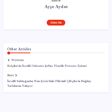
Author
Ayşe Aydın
Follow Me
Other Articles
Previous
Belçika’da İsrailli Orkestra Şefine Yönelik Protesto Eylemi
Next
İsrailli Saldırganlar Batı Şeria’daki Filistinli Çiftçilerin Buğday
Tarlalarını Yakıyor