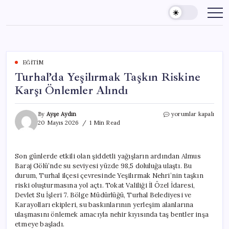
Skip
to
content
EĞITIM
Turhal’da Yeşilırmak Taşkın Riskine
Karşı Önlemler Alındı
Turhal’da
By
Ayşe Aydın
yorumlar kapalı
Yeşilırmak
20 Mayıs 2026
1 Min Read
Taşkın
Riskine
Karşı
Son günlerde etkili olan şiddetli yağışların ardından Almus
Önlemler
Baraj Gölü’nde su seviyesi yüzde 98,5 doluluğa ulaştı. Bu
Alındı
için
durum, Turhal ilçesi çevresinde Yeşilırmak Nehri’nin taşkın
riski oluşturmasına yol açtı. Tokat Valiliği İl Özel İdaresi,
Devlet Su İşleri 7. Bölge Müdürlüğü, Turhal Belediyesi ve
Karayolları ekipleri, su baskınlarının yerleşim alanlarına
ulaşmasını önlemek amacıyla nehir kıyısında taş bentler inşa
etmeye başladı.