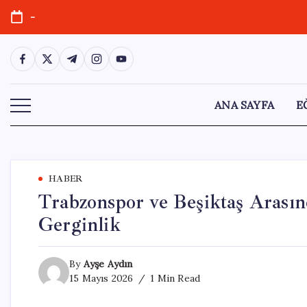
Skip
-
to
content
https://www.facebook.com/
https://twitter.com/
https://t.me/
https://www.instagram.com/
https://youtube.com/
ANA SAYFA
E
HABER
Trabzonspor ve Beşiktaş Arası
Gerginlik
By
Ayşe Aydın
15 Mayıs 2026
1 Min Read