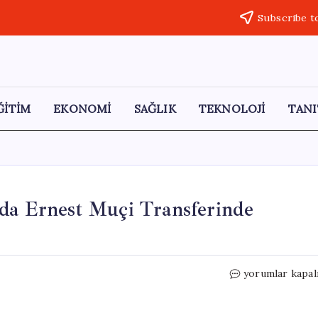
Subscribe t
ĞİTİM
EKONOMİ
SAĞLIK
TEKNOLOJİ
TANI
nda Ernest Muçi Transferinde
Trabzonspor
yorumlar kapal
ve
Beşiktaş
Arasında