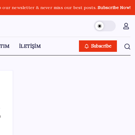
o our newsletter & never miss our best posts.
Subscribe Now!
TIM
İLETİŞİM
Subscribe
SON YAZILAR
ı
Resmi Gazete’de bugün (08.08.2026)