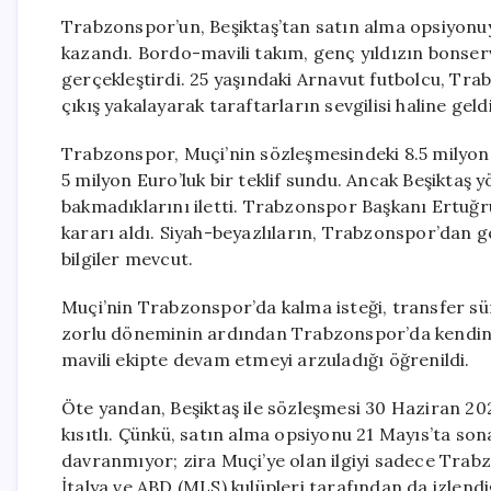
Trabzonspor’un, Beşiktaş’tan satın alma opsiyonuyl
kazandı. Bordo-mavili takım, genç yıldızın bonservi
gerçekleştirdi. 25 yaşındaki Arnavut futbolcu, Tr
çıkış yakalayarak taraftarların sevgilisi haline geldi
Trabzonspor, Muçi’nin sözleşmesindeki 8.5 milyon 
5 milyon Euro’luk bir teklif sundu. Ancak Beşiktaş y
bakmadıklarını iletti. Trabzonspor Başkanı Ertuğru
kararı aldı. Siyah-beyazlıların, Trabzonspor’dan ge
bilgiler mevcut.
Muçi’nin Trabzonspor’da kalma isteği, transfer sür
zorlu döneminin ardından Trabzonspor’da kendini
mavili ekipte devam etmeyi arzuladığı öğrenildi.
Öte yandan, Beşiktaş ile sözleşmesi 30 Haziran 2
kısıtlı. Çünkü, satın alma opsiyonu 21 Mayıs’ta son
davranmıyor; zira Muçi’ye olan ilgiyi sadece Trabz
İtalya ve ABD (MLS) kulüpleri tarafından da izlendi