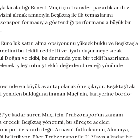
Ernest
a kiraladığı Ernest Muçi için transfer pazarlıkları hız
Muçi
sini almak amacıyla Beşiktaş ile ilk temaslarını
Transferinde
abzonspor formasıyla gösterdiği performansla büyük bir
Gerginlik
.
için
Euro’luk satın alma opsiyonunu yüksek buldu ve Beşiktaş’
önetimi bu teklifi reddetti ve fiyatı düşürmeye sıcak
l Doğan ve ekibi, bu durumda yeni bir teklif hazırlama
lecek iyileştirilmiş teklifi değerlendireceği yönünde
ecinde en büyük avantaj olarak öne çıkıyor. Beşiktaş’taki
 yeniden bulduğuna inanan Muçi’nin, kariyerine bordo-
027’ye kadar süren Muçi için Trabzonspor’un zamanı
a erecek. Beşiktaş yönetimi, bu süreçte aceleci
onspor ile sınırlı değil. Arnavut futbolcunun, Almanya,
ği belirtiliyor. Eğer Trabzonspor ile 21 Mayıs’a kadar bir