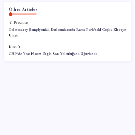
Other Articles
Previous
Galatasaray Şampiyonluk Kutlamalarında Rams Park’taki Coşku Zirveye
Ulaştı
Next
CHP’de Yas: Nazım Ergin Son Yolculuğuna Uğurlandı
SON YAZILAR
Sivil uçuş emniyetinde en çok kuş çarpması sorun