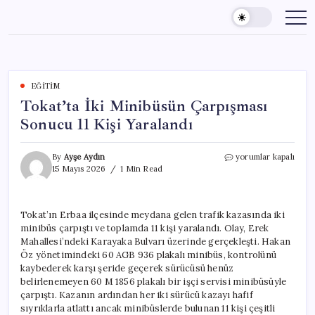
Skip
to
content
EĞITIM
Tokat’ta İki Minibüsün Çarpışması
Sonucu 11 Kişi Yaralandı
Tokat’ta
By
Ayşe Aydın
yorumlar kapalı
İki
15 Mayıs 2026
1 Min Read
Minibüsün
Çarpışması
Sonucu
Tokat’ın Erbaa ilçesinde meydana gelen trafik kazasında iki
11
minibüs çarpıştı ve toplamda 11 kişi yaralandı. Olay, Erek
Kişi
Yaralandı
Mahallesi’ndeki Karayaka Bulvarı üzerinde gerçekleşti. Hakan
için
Öz yönetimindeki 60 AGB 936 plakalı minibüs, kontrolünü
kaybederek karşı şeride geçerek sürücüsü henüz
belirlenemeyen 60 M 1856 plakalı bir işçi servisi minibüsüyle
çarpıştı. Kazanın ardından her iki sürücü kazayı hafif
sıyrıklarla atlattı ancak minibüslerde bulunan 11 kişi çeşitli