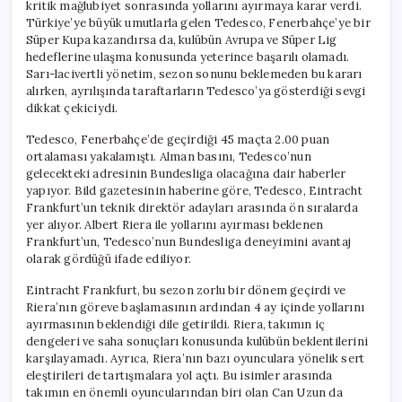
kritik mağlubiyet sonrasında yollarını ayırmaya karar verdi.
Türkiye’ye büyük umutlarla gelen Tedesco, Fenerbahçe’ye bir
Süper Kupa kazandırsa da, kulübün Avrupa ve Süper Lig
hedeflerine ulaşma konusunda yeterince başarılı olamadı.
Sarı-lacivertli yönetim, sezon sonunu beklemeden bu kararı
alırken, ayrılışında taraftarların Tedesco’ya gösterdiği sevgi
dikkat çekiciydi.
Tedesco, Fenerbahçe’de geçirdiği 45 maçta 2.00 puan
ortalaması yakalamıştı. Alman basını, Tedesco’nun
gelecekteki adresinin Bundesliga olacağına dair haberler
yapıyor. Bild gazetesinin haberine göre, Tedesco, Eintracht
Frankfurt’un teknik direktör adayları arasında ön sıralarda
yer alıyor. Albert Riera ile yollarını ayırması beklenen
Frankfurt’un, Tedesco’nun Bundesliga deneyimini avantaj
olarak gördüğü ifade ediliyor.
Eintracht Frankfurt, bu sezon zorlu bir dönem geçirdi ve
Riera’nın göreve başlamasının ardından 4 ay içinde yollarını
ayırmasının beklendiği dile getirildi. Riera, takımın iç
dengeleri ve saha sonuçları konusunda kulübün beklentilerini
karşılayamadı. Ayrıca, Riera’nın bazı oyunculara yönelik sert
eleştirileri de tartışmalara yol açtı. Bu isimler arasında
takımın en önemli oyuncularından biri olan Can Uzun da