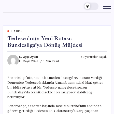
Skip
to
content
HABER
Tedesco’nun Yeni Rotası:
Bundesliga’ya Dönüş Müjdesi
Tedesco’nun
By
Ayşe Aydın
yorumlar kapalı
Yeni
13 Mayıs 2026
1 Min Read
Rotası:
Bundesliga’ya
Dönüş
Fenerbahçe’nin, sezon bitmeden önce görevine son verdiği
Müjdesi
Domenico Tedesco hakkında Alman basınında dikkat çekici
için
bir iddia ortaya atıldı. Tedesco’nun gelecek sezon
Bundesliga’da teknik direktör olarak görev alabileceği
belirtiliyor.
Fenerbahçe, sezonun başında Jose Mourinho’nun ardından
göreve getirdiği Tedesco ile, Galatasaray’a karşı yaşanan