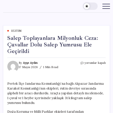
Skip
to
content
EĞITIM
Salep Toplayanlara Milyonluk Ceza:
Çuvallar Dolu Salep Yumrusu Ele
Geçirildi
Salep
By
Ayşe Aydın
yorumlar kapalı
Toplayanlara
17 Mayıs 2026
1 Min Read
Milyonluk
Ceza:
Çuvallar
Pertek İlçe Jandarma Komutanlığı’na bağlı Akpazar Jandarma
Dolu
Karakol Komutanlığı’nın ekipleri, rutin devriye sırasında
Salep
Yumrusu
şüpheli bir aracı durdurdu. Araçta yapılan detaylı incelemede,
Ele
1 çuval ve 1 heybe içerisinde yaklaşık 31 kilogram salep
Geçirildi
yumrusu bulundu.
için
Doğa Koruma ve Milli Parklar ekipleri tarafından