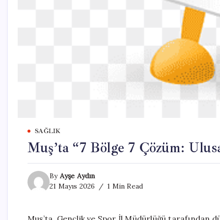
SAĞLIK
Muş’ta “7 Bölge 7 Çözüm: Ulusa
By
Ayşe Aydın
21 Mayıs 2026
1 Min Read
Muş’ta, Gençlik ve Spor İl Müdürlüğü tarafından d