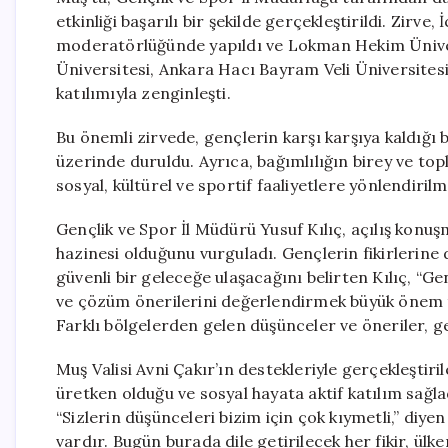
etkinliği başarılı bir şekilde gerçekleştirildi. Zirve
moderatörlüğünde yapıldı ve Lokman Hekim Üniver
Üniversitesi, Ankara Hacı Bayram Veli Üniversites
katılımıyla zenginleşti.
Bu önemli zirvede, gençlerin karşı karşıya kaldığı b
üzerinde duruldu. Ayrıca, bağımlılığın birey ve to
sosyal, kültürel ve sportif faaliyetlere yönlendiril
Gençlik ve Spor İl Müdürü Yusuf Kılıç, açılış konuş
hazinesi olduğunu vurguladı. Gençlerin fikirlerine
güvenli bir geleceğe ulaşacağını belirten Kılıç, “G
ve çözüm önerilerini değerlendirmek büyük önem ta
Farklı bölgelerden gelen düşünceler ve öneriler, ge
Muş Valisi Avni Çakır’ın destekleriyle gerçekleştiril
üretken olduğu ve sosyal hayata aktif katılım sağl
“Sizlerin düşünceleri bizim için çok kıymetli,” diye
vardır. Bugün burada dile getirilecek her fikir, ül