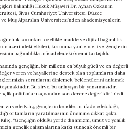
Ulusal
, İçişleri Bakanlığı Hukuk Müşaviri Dr. Ayhan Özkan’ın
Gençlik
sitesi, Sivas Cumhuriyet Üniversitesi, Düzce
Zirvesi”
i ve Muş Alparslan Üniversitesi’nden akademisyenlerin
Gerçekleştirild
için
ağımlılık sorunları, özellikle madde ve dijital bağımlılık
plum üzerindeki etkileri, korunma yöntemleri ve gençlerin
mesinin bağımlılıkla mücadeledeki önemi tartışıldı.
masında gençliğin, bir milletin en büyük gücü ve en değerli
 değer veren ve hayallerine destek olan toplumların daha
ençlerimizin sorunlarını dinlemek, beklentilerini anlamak
şımaktadır. Bu zirve, bu anlayışın bir yansımasıdır.
nçlik politikaları açısından son derece değerlidir.” dedi.
en zirvede Kılıç, gençlerin kendilerini ifade edebildiği,
adığı ortamların yaratılmasının önemine dikkat çekti.
n Kılıç, “Gençliğin olduğu yerde dinamizm, umut ve yenilik
kemizin gençlik çalışmalarına katkı sunacak önemli bir