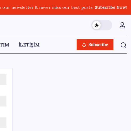
o our newsletter & never miss our best posts.
Subscribe Now!
TIM
İLETİŞİM
Subscribe
SON YAZILAR
Sivil uçuş emniyetinde en çok kuş çarpması
sorun oldu