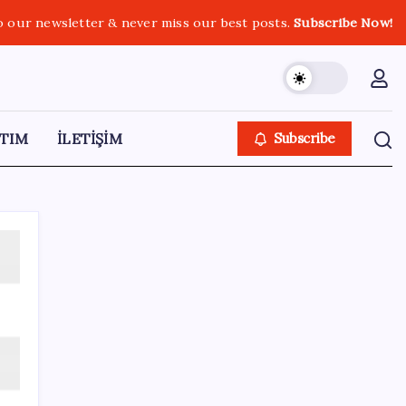
o our newsletter & never miss our best posts.
Subscribe Now!
TIM
İLETİŞİM
Subscribe
SON YAZILAR
Sivil uçuş emniyetinde en çok kuş çarpması
sorun oldu