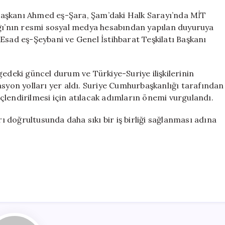
Kalın,
Şam’da
başkanı Ahmed eş-Şara, Şam’daki Halk Sarayı’nda MİT
Suriye
ığı’nın resmi sosyal medya hesabından yapılan duyuruya
Cumhurbaşkanı
Esad eş-Şeybani ve Genel İstihbarat Teşkilatı Başkanı
Şara
ile
Önemli
eki güncel durum ve Türkiye-Suriye ilişkilerinin
Görüşme
dinasyon yolları yer aldı. Suriye Cumhurbaşkanlığı tarafından
Gerçekleştirdi
güçlendirilmesi için atılacak adımların önemi vurgulandı.
için
rı doğrultusunda daha sıkı bir iş birliği sağlanması adına