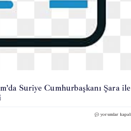
m’da Suriye Cumhurbaşkanı Şara ile
i
MİT
yorumlar kapal
Başkanı
İbrahim