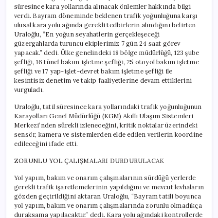
süresince kara yollarında alınacak önlemler hakkında bilgi
verdi. Bayram döneminde beklenen trafik yoğunluğuna karşı
ulusal kara yolu ağında gerekli tedbirlerin alındığını belirten
Uraloğlu, “En yoğun seyahatlerin gerçekleşeceği
güzergahlarda turuncu ekiplerimiz 7 gün 24 saat görev
yapacak.” dedi. Ülke genelindeki 18 bölge müdürlüğü, 123 şube
şefliği, 16 tünel bakım işletme şefliği, 25 otoyol bakım işletme
şefliği ve 17 yap-işlet-devret bakım işletme şefliği ile
kesintisiz denetim ve takip faaliyetlerine devam ettiklerini
vurguladı.
Uraloğlu, tatil süresince kara yollarındaki trafik yoğunluğunun
Karayolları Genel Müdürlüğü (KGM) Akıllı Ulaşım Sistemleri
Merkezi’nden sürekli izleneceğini, kritik noktalar üzerindeki
sensör, kamera ve sistemlerden elde edilen verilerin koordine
edileceğini ifade etti.
ZORUNLU YOL ÇALIŞMALARI DURDURULACAK
Yol yapım, bakım ve onarım çalışmalarının sürdüğü yerlerde
gerekli trafik işaretlemelerinin yapıldığını ve mevcut levhaların
gözden geçirildiğini aktaran Uraloğlu, “Bayram tatili boyunca
yol yapım, bakım ve onarım çalışmalarında zorunlu olmadıkça
duraksama yapılacaktır.” dedi. Kara yolu ağındaki kontrollerde