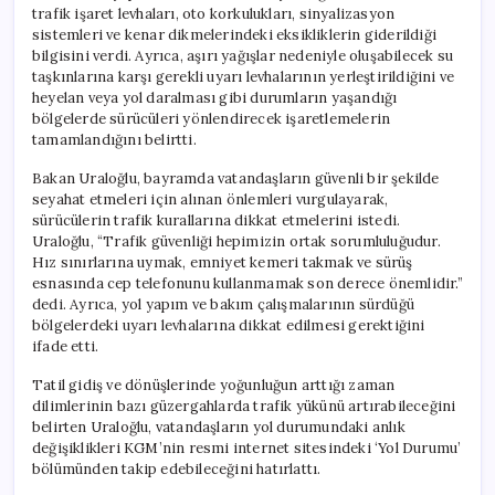
trafik işaret levhaları, oto korkulukları, sinyalizasyon
sistemleri ve kenar dikmelerindeki eksikliklerin giderildiği
bilgisini verdi. Ayrıca, aşırı yağışlar nedeniyle oluşabilecek su
taşkınlarına karşı gerekli uyarı levhalarının yerleştirildiğini ve
heyelan veya yol daralması gibi durumların yaşandığı
bölgelerde sürücüleri yönlendirecek işaretlemelerin
tamamlandığını belirtti.
Bakan Uraloğlu, bayramda vatandaşların güvenli bir şekilde
seyahat etmeleri için alınan önlemleri vurgulayarak,
sürücülerin trafik kurallarına dikkat etmelerini istedi.
Uraloğlu, “Trafik güvenliği hepimizin ortak sorumluluğudur.
Hız sınırlarına uymak, emniyet kemeri takmak ve sürüş
esnasında cep telefonunu kullanmamak son derece önemlidir.”
dedi. Ayrıca, yol yapım ve bakım çalışmalarının sürdüğü
bölgelerdeki uyarı levhalarına dikkat edilmesi gerektiğini
ifade etti.
Tatil gidiş ve dönüşlerinde yoğunluğun arttığı zaman
dilimlerinin bazı güzergahlarda trafik yükünü artırabileceğini
belirten Uraloğlu, vatandaşların yol durumundaki anlık
değişiklikleri KGM’nin resmi internet sitesindeki ‘Yol Durumu’
bölümünden takip edebileceğini hatırlattı.