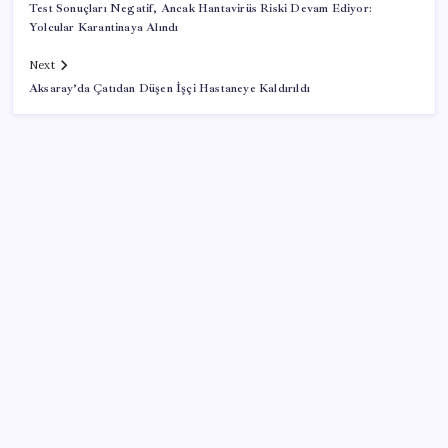
Test Sonuçları Negatif, Ancak Hantavirüs Riski Devam Ediyor:
Yolcular Karantinaya Alındı
Next
Aksaray’da Çatıdan Düşen İşçi Hastaneye Kaldırıldı
SON YAZILAR
Yargıtay’dan kritik karar: SGK emekliye faiz
ödeyecek!
TBMM Adalet Komisyonu’nda ‘pislik’ tartışması:
MHP’li Bülbül masaya yumruk attı, İYİ Partili vekilin