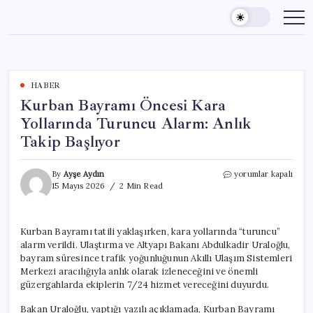
Skip
to
content
HABER
Kurban Bayramı Öncesi Kara
Yollarında Turuncu Alarm: Anlık
Takip Başlıyor
Kurban
By
Ayşe Aydın
yorumlar kapalı
Bayramı
15 Mayıs 2026
2 Min Read
Öncesi
Kara
Yollarında
Kurban Bayramı tatili yaklaşırken, kara yollarında “turuncu”
Turuncu
alarm verildi. Ulaştırma ve Altyapı Bakanı Abdulkadir Uraloğlu,
Alarm:
Anlık
bayram süresince trafik yoğunluğunun Akıllı Ulaşım Sistemleri
Takip
Merkezi aracılığıyla anlık olarak izleneceğini ve önemli
Başlıyor
güzergahlarda ekiplerin 7/24 hizmet vereceğini duyurdu.
için
Bakan Uraloğlu, yaptığı yazılı açıklamada, Kurban Bayramı