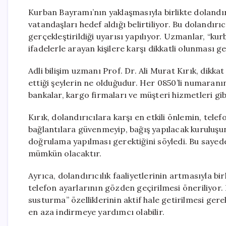
Kurban Bayramı’nın yaklaşmasıyla birlikte dolandı
vatandaşları hedef aldığı belirtiliyor. Bu dolandırıc
gerçekleştirildiği uyarısı yapılıyor. Uzmanlar, “ku
ifadelerle arayan kişilere karşı dikkatli olunması g
Adli bilişim uzmanı Prof. Dr. Ali Murat Kırık, dikk
ettiği şeylerin ne olduğudur. Her 0850’li numaranın
bankalar, kargo firmaları ve müşteri hizmetleri gibi
Kırık, dolandırıcılara karşı en etkili önlemin, te
bağlantılara güvenmeyip, bağış yapılacak kuruluşu
doğrulama yapılması gerektiğini söyledi. Bu saye
mümkün olacaktır.
Ayrıca, dolandırıcılık faaliyetlerinin artmasıyla b
telefon ayarlarının gözden geçirilmesi öneriliyor.
susturma” özelliklerinin aktif hale getirilmesi gerek
en aza indirmeye yardımcı olabilir.