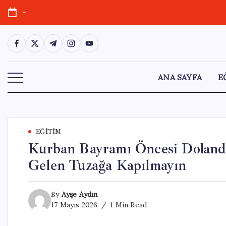
Skip
-
to
content
https://www.facebook.com/
https://twitter.com/
https://t.me/
https://www.instagram.com/
https://youtube.com/
ANA SAYFA
E
EĞITIM
Kurban Bayramı Öncesi Dolandır
Gelen Tuzağa Kapılmayın
By
Ayşe Aydın
17 Mayıs 2026
1 Min Read