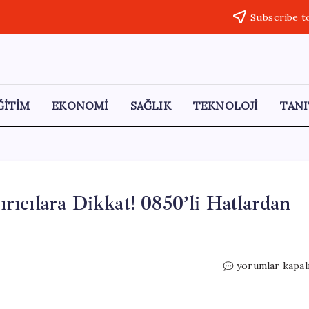
Subscribe t
ĞİTİM
EKONOMİ
SAĞLIK
TEKNOLOJİ
TANI
ıcılara Dikkat! 0850’li Hatlardan
Kurban
yorumlar kapal
Bayramı
Öncesi
Dolandırıcılara