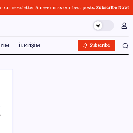
o our newsletter & never miss our best posts.
Subscribe Now!
TIM
İLETİŞİM
Subscribe
SON YAZILAR
ı
Resmi Gazete’de bugün (08.08.2026)