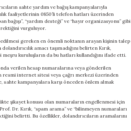
Dikkat!
rıcıların sahte yardım ve bağış kampanyalarıyla
0850’li
ılık faaliyetlerinin 0850’li telefon hatları üzerinden
Hatlardan
rban bağışı”, “yardım desteği” ve “hayır organizasyonu” gibi
Gelen
erektiğini vurguluyor.
Tuzağa
Kapılmayın
at edilmesi gereken en önemli noktanın arayan kişinin talep
için
 dolandırıcılık amacı taşımadığını belirten Kırık,
 meşru kuruluşların da bu hatları kullandığını ifade etti.
lefonda verilen hesap numaralarına veya gönderilen
n resmi internet sitesi veya çağrı merkezi üzerinden
de, sahte kampanyalara karşı önceden önlem almak
irlikte şikayet konusu olan numaraların engellenmesi için
 Prof. Dr. Kırık, “spam arama” ve “bilinmeyen numaraları
tiğini belirtti. Bu özellikler, dolandırıcıların aramalarını