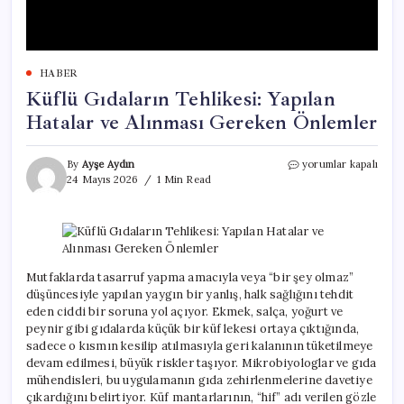
HABER
Küflü Gıdaların Tehlikesi: Yapılan
Hatalar ve Alınması Gereken Önlemler
Küflü
By
Ayşe Aydın
yorumlar kapalı
Gıdaların
24 Mayıs 2026
1 Min Read
Tehlikesi:
Yapılan
Hatalar
ve
Alınması
Gereken
Mutfaklarda tasarruf yapma amacıyla veya “bir şey olmaz”
Önlemler
düşüncesiyle yapılan yaygın bir yanlış, halk sağlığını tehdit
için
eden ciddi bir soruna yol açıyor. Ekmek, salça, yoğurt ve
peynir gibi gıdalarda küçük bir küf lekesi ortaya çıktığında,
sadece o kısmın kesilip atılmasıyla geri kalanının tüketilmeye
devam edilmesi, büyük riskler taşıyor. Mikrobiyologlar ve gıda
mühendisleri, bu uygulamanın gıda zehirlenmelerine davetiye
çıkardığını belirtiyor. Küf mantarlarının, “hif” adı verilen gözle