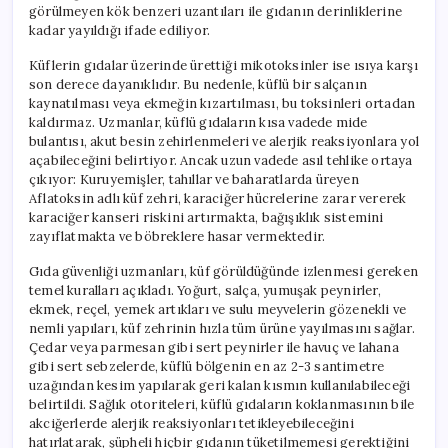
görülmeyen kök benzeri uzantıları ile gıdanın derinliklerine
kadar yayıldığı ifade ediliyor.
Küflerin gıdalar üzerinde ürettiği mikotoksinler ise ısıya karşı
son derece dayanıklıdır. Bu nedenle, küflü bir salçanın
kaynatılması veya ekmeğin kızartılması, bu toksinleri ortadan
kaldırmaz. Uzmanlar, küflü gıdaların kısa vadede mide
bulantısı, akut besin zehirlenmeleri ve alerjik reaksiyonlara yol
açabileceğini belirtiyor. Ancak uzun vadede asıl tehlike ortaya
çıkıyor: Kuruyemişler, tahıllar ve baharatlarda üreyen
Aflatoksin adlı küf zehri, karaciğer hücrelerine zarar vererek
karaciğer kanseri riskini artırmakta, bağışıklık sistemini
zayıflatmakta ve böbreklere hasar vermektedir.
Gıda güvenliği uzmanları, küf görüldüğünde izlenmesi gereken
temel kuralları açıkladı. Yoğurt, salça, yumuşak peynirler,
ekmek, reçel, yemek artıkları ve sulu meyvelerin gözenekli ve
nemli yapıları, küf zehrinin hızla tüm ürüne yayılmasını sağlar.
Çedar veya parmesan gibi sert peynirler ile havuç ve lahana
gibi sert sebzelerde, küflü bölgenin en az 2-3 santimetre
uzağından kesim yapılarak geri kalan kısmın kullanılabileceği
belirtildi. Sağlık otoriteleri, küflü gıdaların koklanmasının bile
akciğerlerde alerjik reaksiyonları tetikleyebileceğini
hatırlatarak, şüpheli hiçbir gıdanın tüketilmemesi gerektiğini