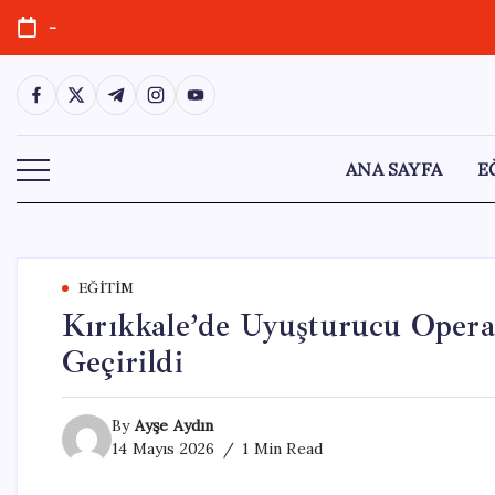
Skip
-
to
content
https://www.facebook.com/
https://twitter.com/
https://t.me/
https://www.instagram.com/
https://youtube.com/
ANA SAYFA
E
EĞITIM
Kırıkkale’de Uyuşturucu Opera
Geçirildi
By
Ayşe Aydın
14 Mayıs 2026
1 Min Read