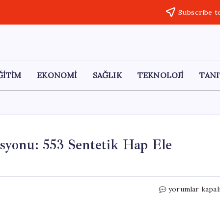
Subscribe t
ĞİTİM
EKONOMİ
SAĞLIK
TEKNOLOJİ
TANI
syonu: 553 Sentetik Hap Ele
Kırıkkale’de
yorumlar kapal
Uyuşturucu
Operasyonu:
553