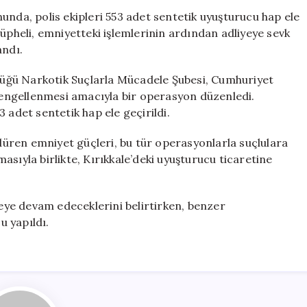
Sentetik
unda, polis ekipleri 553 adet sentetik uyuşturucu hap ele
Hap
şüpheli, emniyetteki işlemlerinin ardından adliyeye sevk
Ele
andı.
Geçirildi
için
rlüğü Narkotik Suçlarla Mücadele Şubesi, Cumhuriyet
n engellenmesi amacıyla bir operasyon düzenledi.
 adet sentetik hap ele geçirildi.
üren emniyet güçleri, bu tür operasyonlarla suçlulara
sıyla birlikte, Kırıkkale’deki uyuşturucu ticaretine
leye devam edeceklerini belirtirken, benzer
 yapıldı.