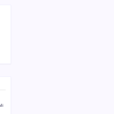
Temmuz 2026 nerede, ne zaman deprem
oldu?
Sayaç
di