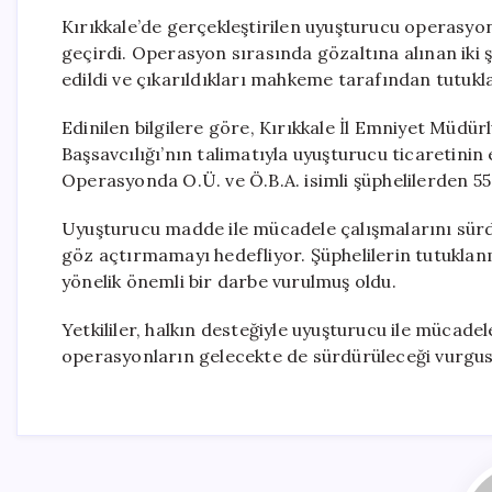
Kırıkkale’de gerçekleştirilen uyuşturucu operasyon
geçirdi. Operasyon sırasında gözaltına alınan iki 
edildi ve çıkarıldıkları mahkeme tarafından tutukl
Edinilen bilgilere göre, Kırıkkale İl Emniyet Müdü
Başsavcılığı’nın talimatıyla uyuşturucu ticaretini
Operasyonda O.Ü. ve Ö.B.A. isimli şüphelilerden 553
Uyuşturucu madde ile mücadele çalışmalarını sürd
göz açtırmamayı hedefliyor. Şüphelilerin tutuklanma
yönelik önemli bir darbe vurulmuş oldu.
Yetkililer, halkın desteğiyle uyuşturucu ile mücade
operasyonların gelecekte de sürdürüleceği vurgusu