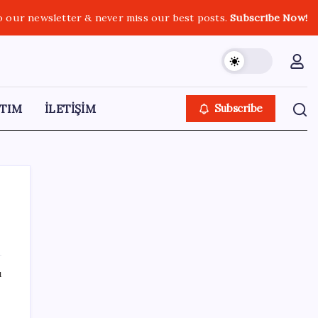
o our newsletter & never miss our best posts.
Subscribe Now!
TIM
İLETİŞİM
Subscribe
SON YAZILAR
ı
Sivil uçuş emniyetinde en çok kuş çarpması
sorun oldu