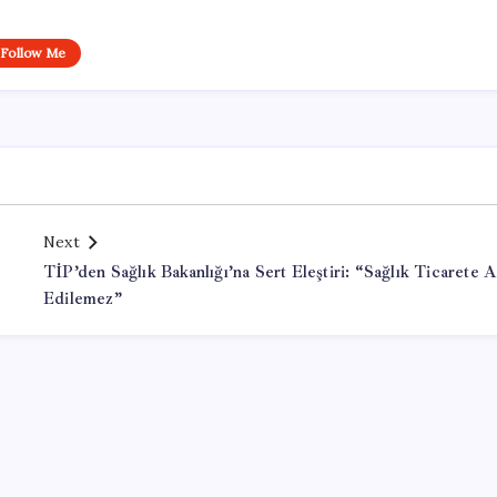
Follow Me
Next
TİP’den Sağlık Bakanlığı’na Sert Eleştiri: “Sağlık Ticarete A
Edilemez”
Office Lisans Satın Al