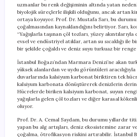
uzmanlar bu renk değişiminin altında yatan nedenle
biyolojik süreçlerle ilişkili olduğunu, ancak artan ki
ortaya koyuyor. Prof. Dr. Mustafa Sarı, bu durumun
çoğalmasından kaynaklandığını belirtiyor. Sarı, kon
“Yağışlarla taşınan çöl tozları, yüzey akıntılarıyla 
evsel ve endüstriyel atıklar, artan su sıcaklığı ile
bir şekilde çoğaldı ve deniz suyu turkuaz bir renge
İstanbul Boğazı’ndan Marmara Denizi’ne akan turku
yüksek alanlardan ve uydu görüntüleri aracılığıyla
duvarlarında kalsiyum karbonat biriktiren tek hücre
kalsiyum karbonata dönüştürerek denizlerin derin
Hücrelerde biriken kalsiyum karbonat, suyun rengi
yağışlarla gelen çöl tozları ve diğer karasal kökenli 
oluyor.
Prof. Dr. A. Cemal Saydam, bu durumu yıllardır tit
yapan bu alg artışları, deniz ekosistemine zarar ve
çoğalma, ötrofikasyon riskini artırabilir. İstanb