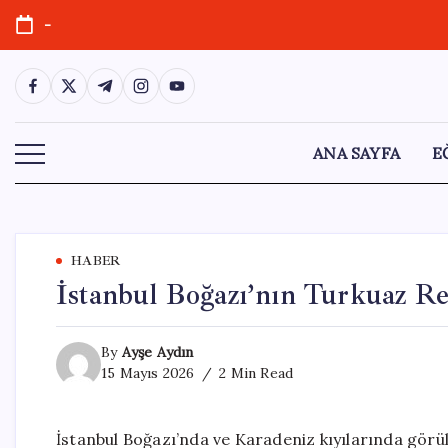
Skip
-
to
content
https://www.facebook.com/
https://twitter.com/
https://t.me/
https://www.instagram.com/
https://youtube.com/
ANA SAYFA
E
HABER
İstanbul Boğazı’nın Turkuaz R
By
Ayşe Aydın
15 Mayıs 2026
2 Min Read
İstanbul Boğazı’nda ve Karadeniz kıyılarında görül