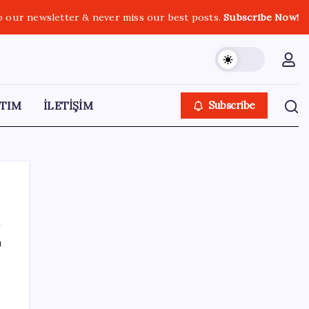
o our newsletter & never miss our best posts.
Subscribe Now!
TIM
İLETİŞİM
Subscribe
ı
SON YAZILAR
Yargıtay’dan kritik karar: SGK emekliye faiz
ödeyecek!