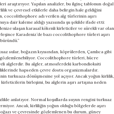
Ardındaki
ri araştırıyor. Yapılan analizler, bu ilginç tablonun doğal
Sebepler
rlilik ve çevresel etkilerle daha belirgin hale geldiğini
için
, coccolithophore adı verilen alg türlerinin aşırı
uya dair kaleme aldığı yazısında şu şekilde ifade etti:
denize ulaşan karasal kökenli kirleticiler ve sürekli var ola
 birleşince Karadeniz’de bazı coccolithophore türleri aşırı
 büründü.”
az sular, boğazın kıyısından, köprülerden, Çamlıca gibi
 gözlemlenebiliyor. Coccolithophore türleri, hücre
li alglerdir. Bu algler, atmosferdeki karbondioksiti
liklerinde hapseden çevre dostu organizmalardır.
nin turkuaza dönüşmesine yol açıyor. Ancak yoğun kirlilik
kirleticilerin birleşimi, bu alglerin aşırı artışına neden
izlikle anlatıyor. Normal koşullarda suyun rengini turkuaz
rmiyor. Ancak, kirliliğin yoğun olduğu bölgelerde aşırı
ul Boğazı ve çevresinde gözlemlenen bu durum, güney