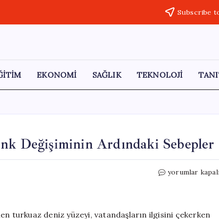
Subscribe t
ĞİTİM
EKONOMİ
SAĞLIK
TEKNOLOJİ
TANI
enk Değişiminin Ardındaki Sebepler
İstanbul
yorumlar kapal
Boğazı’nın
Turkuaz
Renk
Değişiminin
en turkuaz deniz yüzeyi, vatandaşların ilgisini çekerken