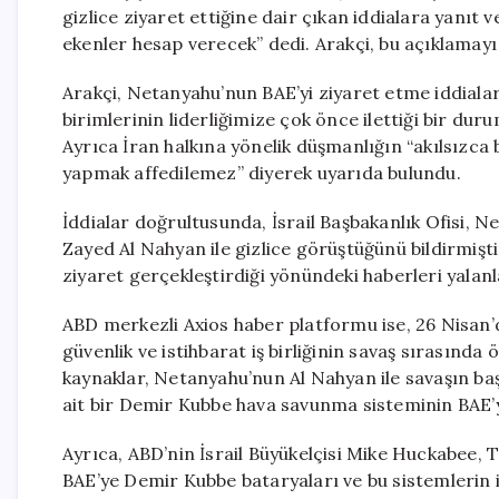
gizlice ziyaret ettiğine dair çıkan iddialara yanıt v
ekenler hesap verecek” dedi. Arakçi, bu açıklamay
Arakçi, Netanyahu’nun BAE’yi ziyaret etme iddialar
birimlerinin liderliğimize çok önce ilettiği bir duru
Ayrıca İran halkına yönelik düşmanlığın “akılsızca bir
yapmak affedilemez” diyerek uyarıda bulundu.
İddialar doğrultusunda, İsrail Başbakanlık Ofisi
Zayed Al Nahyan ile gizlice görüştüğünü bildirmiş
ziyaret gerçekleştirdiği yönündeki haberleri yalanl
ABD merkezli Axios haber platformu ise, 26 Nisan’da
güvenlik ve istihbarat iş birliğinin savaş sırasında
kaynaklar, Netanyahu’nun Al Nahyan ile savaşın ba
ait bir Demir Kubbe hava savunma sisteminin BAE’y
Ayrıca, ABD’nin İsrail Büyükelçisi Mike Huckabee, Te
BAE’ye Demir Kubbe bataryaları ve bu sistemlerin i