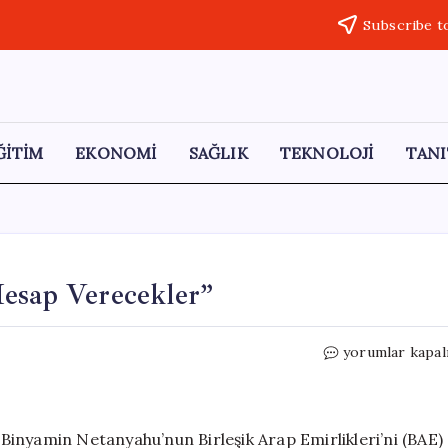
Subscribe t
ĞİTİM
EKONOMİ
SAĞLIK
TEKNOLOJİ
TANI
Hesap Verecekler”
İran’dan
yorumlar kapal
BAE’ye
Sert
Uyarı:
“Hesap
ı Binyamin Netanyahu’nun Birleşik Arap Emirlikleri’ni (BAE)