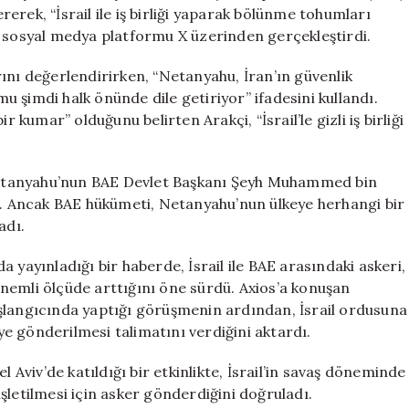
Verecekler”
ererek, “İsrail ile iş birliği yaparak bölünme tohumları
için
ı sosyal medya platformu X üzerinden gerçekleştirdi.
ını değerlendirirken, “Netanyahu, İran’ın güvenlik
mu şimdi halk önünde dile getiriyor” ifadesini kullandı.
 kumar” olduğunu belirten Arakçi, “İsrail’le gizli iş birliği
, Netanyahu’nun BAE Devlet Başkanı Şeyh Muhammed bin
ti. Ancak BAE hükümeti, Netanyahu’nun ülkeye herhangi bir
adı.
 yayınladığı bir haberde, İsrail ile BAE arasındaki askeri,
 önemli ölçüde arttığını öne sürdü. Axios’a konuşan
şlangıcında yaptığı görüşmenin ardından, İsrail ordusuna
e gönderilmesi talimatını verdiğini aktardı.
l Aviv’de katıldığı bir etkinlikte, İsrail’in savaş döneminde
şletilmesi için asker gönderdiğini doğruladı.