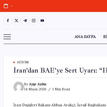
Skip
-
to
content
https://www.facebook.com/
https://twitter.com/
https://t.me/
https://www.instagram.com/
https://youtube.com/
ANA SAYFA
E
EĞITIM
İran’dan BAE’ye Sert Uyarı: “
By
Ayşe Aydın
14 Mayıs 2026
1 Min Read
İran Dışişleri Bakanı Abbas Arakçi, İsrail Başbakan