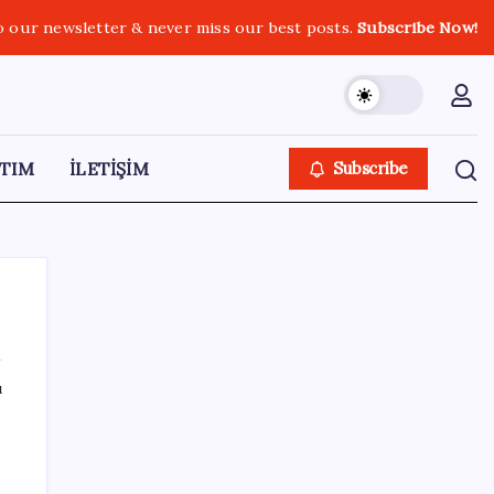
o our newsletter & never miss our best posts.
Subscribe Now!
TIM
İLETİŞİM
Subscribe
ı
SON YAZILAR
Beklenen veri geldi: Altın uçuşa geçti