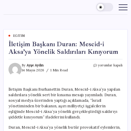
Skip
to
content
EĞITIM
İletişim Başkanı Duran: Mescid-i
Aksa’ya Yönelik Saldırıları Kınıyorum
İletişim
By
Ayşe Aydın
yorumlar kapalı
Başkanı
14 Mayıs 2026
1 Min Read
Duran:
Mescid-
i
İletişim Başkanı Burhanettin Duran, Mescid-i Aksa’ya yapılan
Aksa’ya
saldırılara yönelik sert bir kınama mesajı yayımladı. Duran,
Yönelik
Saldırıları
sosyal medya üzerinden yaptığı açıklamada, “İsrail
Kınıyorum
yönetiminden bir bakanın, aşırı milliyetçi işgalcilerin
için
eşliğinde Mescid-i Aksa’ya yönelik gerçekleştirdiği saldırıyı
şiddetle kınıyorum” ifadelerini kullandı.
Duran, Mescid-i Aksa’ya yönelik bu tür provokatif eylemlerin,