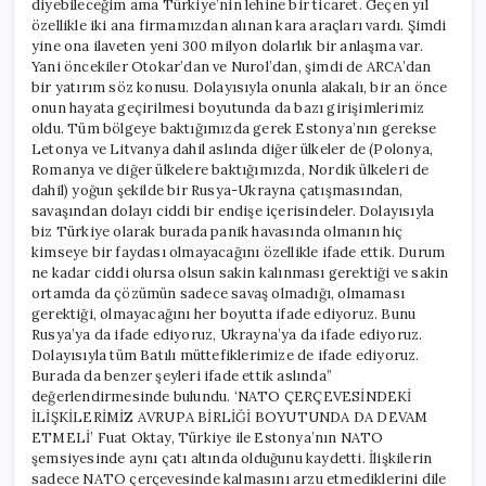
diyebileceğim ama Türkiye’nin lehine bir ticaret. Geçen yıl
özellikle iki ana firmamızdan alınan kara araçları vardı. Şimdi
yine ona ilaveten yeni 300 milyon dolarlık bir anlaşma var.
Yani öncekiler Otokar’dan ve Nurol’dan, şimdi de ARCA’dan
bir yatırım söz konusu. Dolayısıyla onunla alakalı, bir an önce
onun hayata geçirilmesi boyutunda da bazı girişimlerimiz
oldu. Tüm bölgeye baktığımızda gerek Estonya’nın gerekse
Letonya ve Litvanya dahil aslında diğer ülkeler de (Polonya,
Romanya ve diğer ülkelere baktığımızda, Nordik ülkeleri de
dahil) yoğun şekilde bir Rusya-Ukrayna çatışmasından,
savaşından dolayı ciddi bir endişe içerisindeler. Dolayısıyla
biz Türkiye olarak burada panik havasında olmanın hiç
kimseye bir faydası olmayacağını özellikle ifade ettik. Durum
ne kadar ciddi olursa olsun sakin kalınması gerektiği ve sakin
ortamda da çözümün sadece savaş olmadığı, olmaması
gerektiği, olmayacağını her boyutta ifade ediyoruz. Bunu
Rusya’ya da ifade ediyoruz, Ukrayna’ya da ifade ediyoruz.
Dolayısıyla tüm Batılı müttefiklerimize de ifade ediyoruz.
Burada da benzer şeyleri ifade ettik aslında”
değerlendirmesinde bulundu. ‘NATO ÇERÇEVESİNDEKİ
İLİŞKİLERİMİZ AVRUPA BİRLİĞİ BOYUTUNDA DA DEVAM
ETMELİ’ Fuat Oktay, Türkiye ile Estonya’nın NATO
şemsiyesinde aynı çatı altında olduğunu kaydetti. İlişkilerin
sadece NATO çerçevesinde kalmasını arzu etmediklerini dile