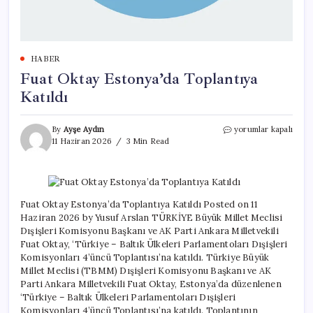
HABER
Fuat Oktay Estonya’da Toplantıya
Katıldı
Fuat
By
Ayşe Aydın
yorumlar kapalı
Oktay
11 Haziran 2026
3 Min Read
Estonya’da
Toplantıya
Katıldı
için
Fuat Oktay Estonya’da Toplantıya Katıldı Posted on 11
Haziran 2026 by Yusuf Arslan TÜRKİYE Büyük Millet Meclisi
Dışişleri Komisyonu Başkanı ve AK Parti Ankara Milletvekili
Fuat Oktay, ‘Türkiye – Baltık Ülkeleri Parlamentoları Dışişleri
Komisyonları 4’üncü Toplantısı’na katıldı. Türkiye Büyük
Millet Meclisi (TBMM) Dışişleri Komisyonu Başkanı ve AK
Parti Ankara Milletvekili Fuat Oktay, Estonya’da düzenlenen
‘Türkiye – Baltık Ülkeleri Parlamentoları Dışişleri
Komisyonları 4’üncü Toplantısı’na katıldı. Toplantının