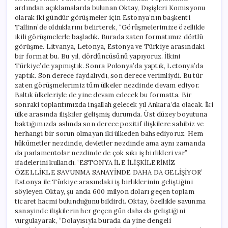
ardından açıklamalarda bulunan Oktay, Dışişleri Komisyonu
olarak iki gündür görüşmeler için Estonya’nın başkenti
Tallinn’de olduklarını belirterek, “Görüşmelerimize özellikle
ikili görüşmelerle başladık. Burada zaten formatımız dörtlü
görüşme. Litvanya, Letonya, Estonya ve Türkiye arasındaki
bir format bu. Bu yıl, dördüncüsünü yapıyoruz. İlkini
Türkiye’de yapmıştık. Sonra Polonya’da yaptık, Letonya’da
yaptık. Son derece faydalıydı, son derece verimliydi. Bu tür
zaten görüşmelerimiz tüm ülkeler nezdinde devam ediyor.
Baltık ülkeleriyle de yine devam edecek bu formatta. Bir
sonraki toplantımızda inşallah gelecek yıl Ankara’da olacak. İki
ülke arasında ilişkiler gelişmiş durumda. Üst düzey boyutuna
baktığımızda aslında son derece pozitif ilişkilere sahibiz ve
herhangi bir sorun olmayan iki ülkeden bahsediyoruz. Hem
hükümetler nezdinde, devletler nezdinde ama aynı zamanda
da parlamentolar nezdinde de çok sıkı iş birlikleri var”
ifadelerini kullandı. ‘ESTONYA İLE İLİŞKİLERİMİZ
ÖZELLİKLE SAVUNMA SANAYİNDE DAHA DA GELİŞİYOR’
Estonya ile Türkiye arasındaki iş birliklerinin geliştiğini
söyleyen Oktay, şu anda 600 milyon doları geçen toplam
ticaret hacmi bulunduğunu bildirdi. Oktay, özellikle savunma
sanayinde ilişkilerin her geçen gün daha da geliştiğini
vurgulayarak, “Dolayısıyla burada da yine dengeli