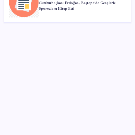
Cumhurbaşkanı Erdoğan, Beştepe’de Gençlerle
Sporculara Hitap Etti
SON YAZILAR
Yargıtay’dan kritik karar: SGK emekliye faiz
ödeyecek!
TBMM Adalet Komisyonu’nda ‘pislik’ tartışması:
MHP’li Bülbül masaya yumruk attı, İYİ Partili vekilin
üzerine yürüdü
Resmi Gazete’de bugün (08.08.2026)