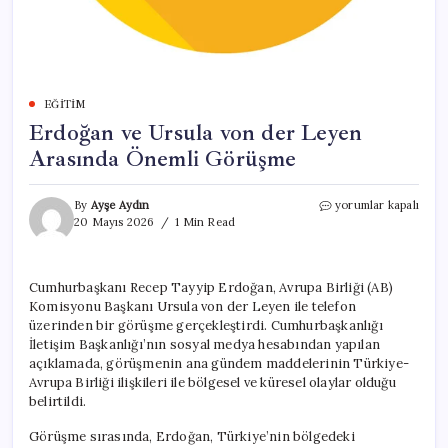
EĞITIM
Erdoğan ve Ursula von der Leyen
Arasında Önemli Görüşme
Erdoğan
By
Ayşe Aydın
yorumlar kapalı
ve
20 Mayıs 2026
1 Min Read
Ursula
von
der
Cumhurbaşkanı Recep Tayyip Erdoğan, Avrupa Birliği (AB)
Leyen
Komisyonu Başkanı Ursula von der Leyen ile telefon
Arasında
Önemli
üzerinden bir görüşme gerçekleştirdi. Cumhurbaşkanlığı
Görüşme
İletişim Başkanlığı’nın sosyal medya hesabından yapılan
için
açıklamada, görüşmenin ana gündem maddelerinin Türkiye-
Avrupa Birliği ilişkileri ile bölgesel ve küresel olaylar olduğu
belirtildi.
Görüşme sırasında, Erdoğan, Türkiye’nin bölgedeki