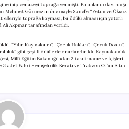
“Yetim
ine inip cenazeyi toprağa vermişti. Bu anlamlı davranışı
ve
anı Mehmet Görmez’in önerisiyle Sonel’e “Yetim ve Öksüz
Öksüz
t elleriyle toprağa koyması, bu ödülü alması için yeterli
Babası”
 Ali Akpınar tarafından verildi.
için
üldü. “Yılın Kaymakamı”, “Çocuk Hakları”, “Çocuk Dostu”,
mluluk” gibi çeşitli ödüllerle onurlandırıldı. Kaymakamlık
gesi, Millî Eğitim Bakanlığı’ndan 2 takdirname ve İçişleri
’e 3 adet Fahri Hemşehrilik Beratı ve Trabzon Of’un Altın