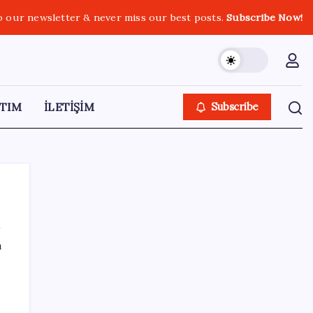
o our newsletter & never miss our best posts.
Subscribe Now!
TIM
İLETİŞİM
Subscribe
ı
SON YAZILAR
Sivil uçuş emniyetinde en çok kuş çarpması
sorun oldu