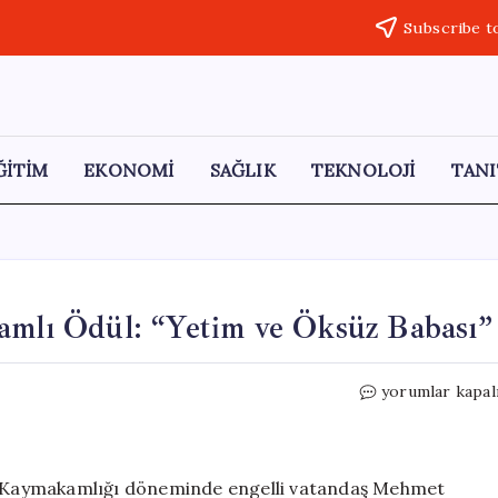
Subscribe t
ĞİTİM
EKONOMİ
SAĞLIK
TEKNOLOJİ
TANI
amlı Ödül: “Yetim ve Öksüz Babası”
Diyanet’ten
yorumlar kapal
Tuncay
Sonel’e
Anlamlı
Ödül:
hir Kaymakamlığı döneminde engelli vatandaş Mehmet