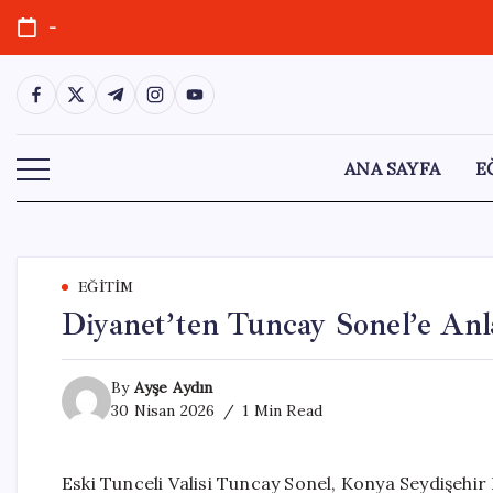
Skip
-
to
content
https://www.facebook.com/
https://twitter.com/
https://t.me/
https://www.instagram.com/
https://youtube.com/
ANA SAYFA
E
EĞITIM
Diyanet’ten Tuncay Sonel’e Anl
By
Ayşe Aydın
30 Nisan 2026
1 Min Read
Eski Tunceli Valisi Tuncay Sonel, Konya Seydişe