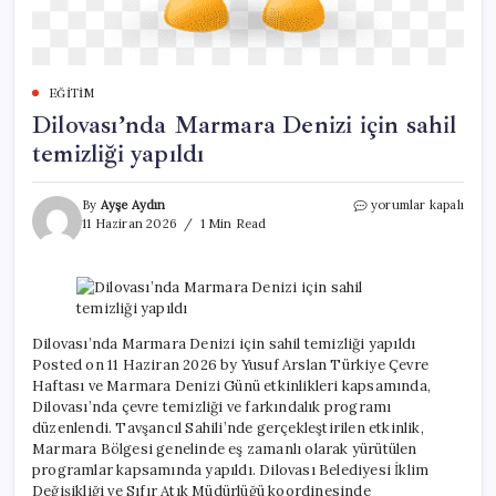
EĞITIM
Dilovası’nda Marmara Denizi için sahil
temizliği yapıldı
Dilovası’nda
By
Ayşe Aydın
yorumlar kapalı
Marmara
11 Haziran 2026
1 Min Read
Denizi
için
sahil
temizliği
yapıldı
için
Dilovası’nda Marmara Denizi için sahil temizliği yapıldı
Posted on 11 Haziran 2026 by Yusuf Arslan Türkiye Çevre
Haftası ve Marmara Denizi Günü etkinlikleri kapsamında,
Dilovası’nda çevre temizliği ve farkındalık programı
düzenlendi. Tavşancıl Sahili’nde gerçekleştirilen etkinlik,
Marmara Bölgesi genelinde eş zamanlı olarak yürütülen
programlar kapsamında yapıldı. Dilovası Belediyesi İklim
Değişikliği ve Sıfır Atık Müdürlüğü koordinesinde