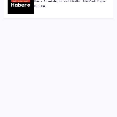
Düzce Anaokulu, Küresel Okullar Ödülü’nde Başarı
Elde Etti
SON YAZILAR
Yargıtay’dan kritik karar: SGK emekliye faiz
ödeyecek!
TBMM Adalet Komisyonu’nda ‘pislik’ tartışması:
MHP’li Bülbül masaya yumruk attı, İYİ Partili vekilin
üzerine yürüdü
Resmi Gazete’de bugün (08.08.2026)