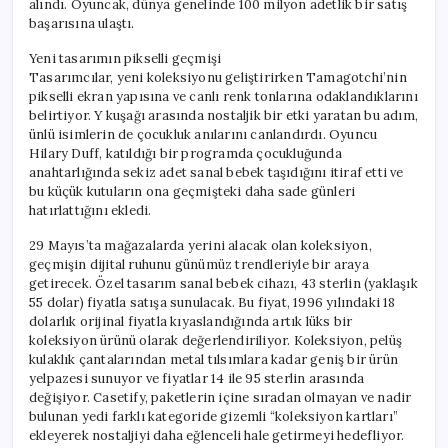
alındı. Oyuncak, dünya genelinde 100 milyon adetlik bir satış
başarısına ulaştı.
Yeni tasarımın pikselli geçmişi
Tasarımcılar, yeni koleksiyonu geliştirirken Tamagotchi’nin
pikselli ekran yapısına ve canlı renk tonlarına odaklandıklarını
belirtiyor. Y kuşağı arasında nostaljik bir etki yaratan bu adım,
ünlü isimlerin de çocukluk anılarını canlandırdı. Oyuncu
Hilary Duff, katıldığı bir programda çocukluğunda
anahtarlığında sekiz adet sanal bebek taşıdığını itiraf etti ve
bu küçük kutuların ona geçmişteki daha sade günleri
hatırlattığını ekledi.
29 Mayıs’ta mağazalarda yerini alacak olan koleksiyon,
geçmişin dijital ruhunu günümüz trendleriyle bir araya
getirecek. Özel tasarım sanal bebek cihazı, 43 sterlin (yaklaşık
55 dolar) fiyatla satışa sunulacak. Bu fiyat, 1996 yılındaki 18
dolarlık orijinal fiyatla kıyaslandığında artık lüks bir
koleksiyon ürünü olarak değerlendiriliyor. Koleksiyon, pelüş
kulaklık çantalarından metal tılsımlara kadar geniş bir ürün
yelpazesi sunuyor ve fiyatlar 14 ile 95 sterlin arasında
değişiyor. Casetify, paketlerin içine sıradan olmayan ve nadir
bulunan yedi farklı kategoride gizemli “koleksiyon kartları”
ekleyerek nostaljiyi daha eğlenceli hale getirmeyi hedefliyor.