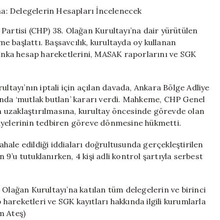
Yönelik
Soruşturma:
Delegelerin
Partisi (CHP) 38. Olağan Kurultayı’na dair yürütülen
Hesapları
 başlattı. Başsavcılık, kurultayda oy kullanan
İncelenecek
banka hesap hareketlerini, MASAK raporlarını ve SGK
için
ultayı’nın iptali için açılan davada, Ankara Bölge Adliye
ında ‘mutlak butlan’ kararı verdi. Mahkeme, CHP Genel
 uzaklaştırılmasına, kurultay öncesinde görevde olan
 üyelerinin tedbiren göreve dönmesine hükmetti.
ale edildiği iddiaları doğrultusunda gerçekleştirilen
’u tutuklanırken, 4 kişi adli kontrol şartıyla serbest
 Olağan Kurultayı’na katılan tüm delegelerin ve birinci
areketleri ve SGK kayıtları hakkında ilgili kurumlarla
em Ateş)