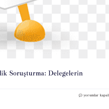
lik Soruşturma: Delegelerin
CHP’nin
yorumlar kapal
38.
Kurultayı’na