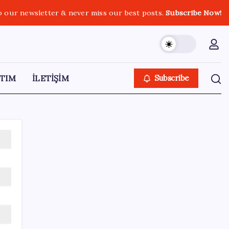
o our newsletter & never miss our best posts.
Subscribe Now!
TIM
İLETİŞİM
Subscribe
SON YAZILAR
Sivil uçuş emniyetinde en çok kuş çarpması
sorun oldu