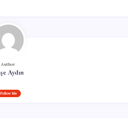
Author
şe Aydın
Follow Me