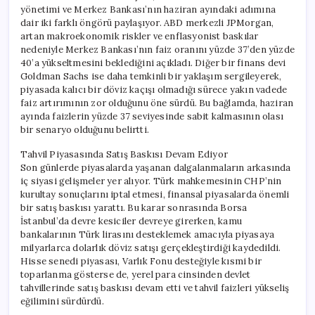
yönetimi ve Merkez Bankası’nın haziran ayındaki adımına
dair iki farklı öngörü paylaşıyor. ABD merkezli JPMorgan,
artan makroekonomik riskler ve enflasyonist baskılar
nedeniyle Merkez Bankası’nın faiz oranını yüzde 37’den yüzde
40’a yükseltmesini beklediğini açıkladı. Diğer bir finans devi
Goldman Sachs ise daha temkinli bir yaklaşım sergileyerek,
piyasada kalıcı bir döviz kaçışı olmadığı sürece yakın vadede
faiz artırımının zor olduğunu öne sürdü. Bu bağlamda, haziran
ayında faizlerin yüzde 37 seviyesinde sabit kalmasının olası
bir senaryo olduğunu belirtti.
Tahvil Piyasasında Satış Baskısı Devam Ediyor
Son günlerde piyasalarda yaşanan dalgalanmaların arkasında
iç siyasi gelişmeler yer alıyor. Türk mahkemesinin CHP’nin
kurultay sonuçlarını iptal etmesi, finansal piyasalarda önemli
bir satış baskısı yarattı. Bu karar sonrasında Borsa
İstanbul’da devre kesiciler devreye girerken, kamu
bankalarının Türk lirasını desteklemek amacıyla piyasaya
milyarlarca dolarlık döviz satışı gerçekleştirdiği kaydedildi.
Hisse senedi piyasası, Varlık Fonu desteğiyle kısmi bir
toparlanma gösterse de, yerel para cinsinden devlet
tahvillerinde satış baskısı devam etti ve tahvil faizleri yükseliş
eğilimini sürdürdü.