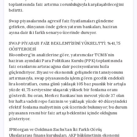
toplantısında faiz artırma zorunluluğuyla karşılaşabileceğini
belirtti.
Swap piyasalarında agresif faiz fiyatlamaları gündeme
gelirken, dünyanın önde gelen yatırım bankaları, haziran
ayına dair iki farklı senaryo üzerinde duruyor.
SWAP PİYASASI FAİZ BEKLENTİSİNİ YÜKSELTTİ: %41,75
GÖSTERGESİ
Bloomberg’in analizlerine göre, yatırımcılar TCMB’nin
haziran ayındaki Para Politikası Kurulu (PPK) toplantısında
faiz oranlarını artıracağına dair pozisyonlarını hızla
güçlendiriyor. Siyasi ve ekonomik gelişmelerin tansiyonunu
artırmasıyla, swap piyasasında işlem gören gecelik endeksli
lira kontratları, cuma günü yaklaşık 105 baz puanlık bir artışla
yüzde 41,75 seviyesine ulaşarak yüksek bir fonlama oranı
gösterdi. Bu oran, Merkez Bankası’nın mevcut yüzde 37 olan
bir hafta vadeli repo faizinin ve yaklaşık yüzde 40 düzeyindeki
efektif fonlama maliyetinin çok üzerinde bulunuyor; bu durum
piyasanın resmi bir faiz artışı beklentisi içinde olduğunu
gösteriyor.
JPMorgan ve Goldman Sachs’tan İki Farklı Görüş
Uluslararası finans kuruluşları, AKP hükümetinin ekonomi