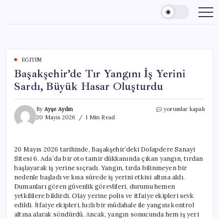
Skip
to
content
EĞITIM
Başakşehir’de Tır Yangını İş Yerini
Sardı, Büyük Hasar Oluşturdu
Başakşehir’de
By
Ayşe Aydın
yorumlar kapalı
Tır
20 Mayıs 2026
1 Min Read
Yangını
İş
Yerini
20 Mayıs 2026 tarihinde, Başakşehir’deki Dolapdere Sanayi
Sardı,
Sitesi 6. Ada’da bir oto tamir dükkanında çıkan yangın, tırdan
Büyük
Hasar
başlayarak iş yerine sıçradı. Yangın, tırda bilinmeyen bir
Oluşturdu
nedenle başladı ve kısa sürede iş yerini etkisi altına aldı.
için
Dumanları gören güvenlik görevlileri, durumu hemen
yetkililere bildirdi. Olay yerine polis ve itfaiye ekipleri sevk
edildi. İtfaiye ekipleri, hızlı bir müdahale ile yangını kontrol
altına alarak söndürdü. Ancak, yangın sonucunda hem iş yeri