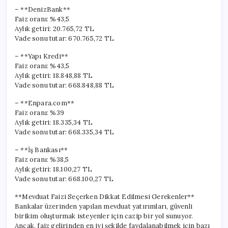
– **DenizBank**
Faiz oranı: %43,5
Aylık getiri: 20.765,72 TL
Vade sonu tutar: 670.765,72 TL
– **Yapı Kredi**
Faiz oranı: %43,5
Aylık getiri: 18.848,88 TL
Vade sonu tutar: 668.848,88 TL
– **Enpara.com**
Faiz oranı: %39
Aylık getiri: 18.335,34 TL
Vade sonu tutar: 668.335,34 TL
– **İş Bankası**
Faiz oranı: %38,5
Aylık getiri: 18.100,27 TL
Vade sonu tutar: 668.100,27 TL
**Mevduat Faizi Seçerken Dikkat Edilmesi Gerekenler**
Bankalar üzerinden yapılan mevduat yatırımları, güvenli
birikim oluşturmak isteyenler için cazip bir yol sunuyor.
Ancak, faiz gelirinden en iyi şekilde faydalanabilmek için bazı