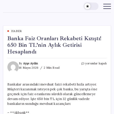
Skip
to
content
HABER
Banka Faiz Oranları Rekabeti Kızıştı!
650 Bin TL’nin Aylık Getirisi
Hesaplandı
Banka
By
Ayşe Aydın
yorumlar kapalı
Faiz
18 Mayıs 2026
2 Min Read
Oranları
Rekabeti
Kızıştı!
Bankalar arasındaki mevduat faizi rekabeti hızla artıyor.
650
Müşteri kazanmak isteyen pek çok banka, bu yarışta öne
Bin
TL’nin
geçmek için faiz oranlarını sürekli olarak güncellemeye
Aylık
devam ediyor. İşte 650 bin TL için 32 günlük vadede
Getirisi
bankaların sunduğu mevduat kazançları:
Hesaplandı
için
– **Akbank**