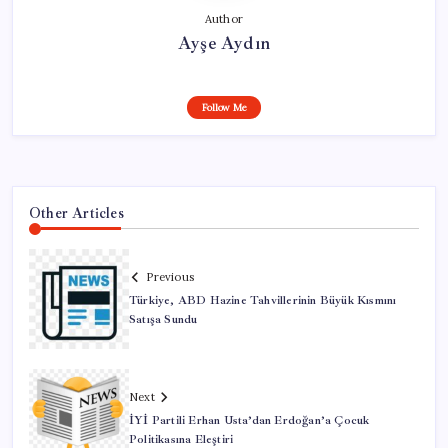
Author
Ayşe Aydın
Follow Me
Other Articles
Previous
Türkiye, ABD Hazine Tahvillerinin Büyük Kısmını
Satışa Sundu
Next
İYİ Partili Erhan Usta’dan Erdoğan’a Çocuk
Politikasına Eleştiri