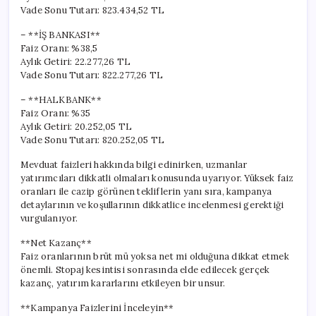
Vade Sonu Tutarı: 823.434,52 TL
– **İŞ BANKASI**
Faiz Oranı: %38,5
Aylık Getiri: 22.277,26 TL
Vade Sonu Tutarı: 822.277,26 TL
– **HALKBANK**
Faiz Oranı: %35
Aylık Getiri: 20.252,05 TL
Vade Sonu Tutarı: 820.252,05 TL
Mevduat faizleri hakkında bilgi edinirken, uzmanlar
yatırımcıları dikkatli olmaları konusunda uyarıyor. Yüksek faiz
oranları ile cazip görünen tekliflerin yanı sıra, kampanya
detaylarının ve koşullarının dikkatlice incelenmesi gerektiği
vurgulanıyor.
**Net Kazanç**
Faiz oranlarının brüt mü yoksa net mi olduğuna dikkat etmek
önemli. Stopaj kesintisi sonrasında elde edilecek gerçek
kazanç, yatırım kararlarını etkileyen bir unsur.
**Kampanya Faizlerini İnceleyin**