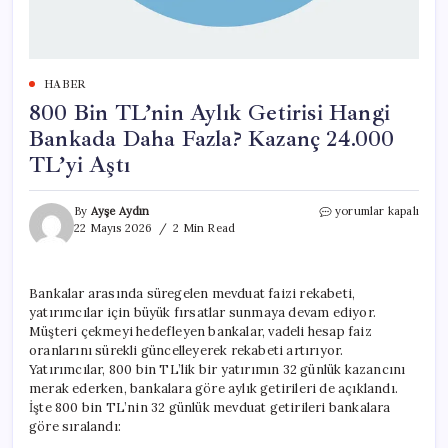
HABER
800 Bin TL’nin Aylık Getirisi Hangi
Bankada Daha Fazla? Kazanç 24.000
TL’yi Aştı
800
By
Ayşe Aydın
yorumlar kapalı
Bin
22 Mayıs 2026
2 Min Read
TL’nin
Aylık
Getirisi
Bankalar arasında süregelen mevduat faizi rekabeti,
Hangi
yatırımcılar için büyük fırsatlar sunmaya devam ediyor.
Bankada
Daha
Müşteri çekmeyi hedefleyen bankalar, vadeli hesap faiz
Fazla?
oranlarını sürekli güncelleyerek rekabeti artırıyor.
Kazanç
Yatırımcılar, 800 bin TL’lik bir yatırımın 32 günlük kazancını
24.000
merak ederken, bankalara göre aylık getirileri de açıklandı.
TL’yi
İşte 800 bin TL’nin 32 günlük mevduat getirileri bankalara
Aştı
göre sıralandı:
için