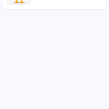
SON YAZILAR
Sivil uçuş emniyetinde en çok kuş çarpması sorun
oldu
Müsavat Dervişoğlu: ‘Bu yasada tarif edilen ikinci
cumhuriyettir’
Sağlıkta yeni dönem başladı! 81 ilde tamamen
ücretsiz
Enerji şirketi bp’nin yılın ikinci çeyreğindeki karı