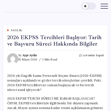
Skip
to
content
SAĞLIK
2026 EKPSS Tercihleri Başlıyor: Tarih
ve Başvuru Süreci Hakkında Bilgiler
2026
By
Ayşe Aydın
yorumlar kapalı
EKPSS
15 Mayıs 2026
1 Min Read
Tercihleri
Başlıyor:
Tarih
2026 yılı Engelli Kamu Personeli Seçme Sınavı (2026-EKPSS)
ve
sonuçları açıklandı ve gözler tercih süreçlerine çevrildi. Peki,
Başvuru
Süreci
2026 EKPSS tercihleri ne zaman başlayacak ve bu tercih
Hakkında
süreci nasıl işleyecek?
Bilgiler
için
2026 EKPSS TERCİH SÜRECİ NE ZAMAN BAŞLAYACAK?
ÖSYM, EKPSS tercihleriyle ilgili henüz bir duyuru yapmadı.
Ancak, Mayıs ayının sonuna kadar resmi açıklamanın gelmesi