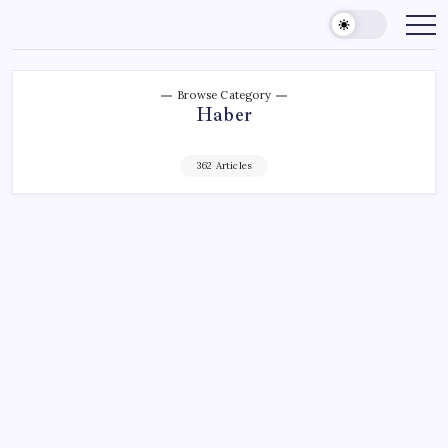
Skip
to
content
Browse Category
Haber
362 Articles