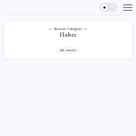
Skip
to
content
Browse Category
Haber
362 Articles